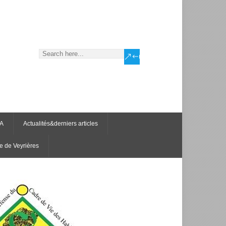
CA
Actualités&derniers articles
e de Veyrières