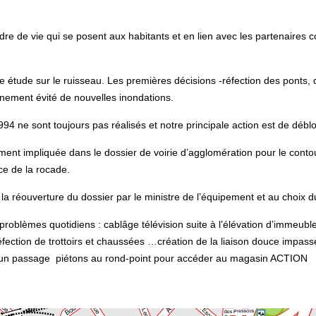
dre de vie qui se posent aux habitants et en lien avec les partenaires 
une étude sur le ruisseau. Les premières décisions -réfection des ponts,
inement évité de nouvelles inondations.
94 ne sont toujours pas réalisés et notre principale action est de déblo
ment impliquée dans le dossier de voirie d’agglomération pour le contou
ace de la rocade.
de la réouverture du dossier par le ministre de l’équipement et au choix 
roblèmes quotidiens : cablâge télévision suite à l’élévation d’immeuble
éfection de trottoirs et chaussées …création de la liaison douce impasse
n d’un passage piétons au rond-point pour accéder au magasin ACTION