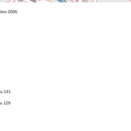
mbre 2005
au 141
au 129