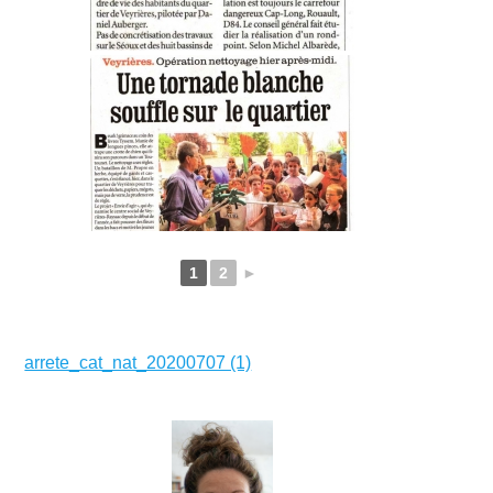
1
2
►
arrete_cat_nat_20200707 (1)